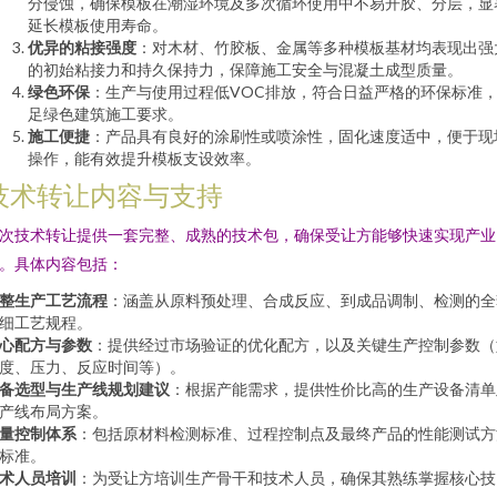
分侵蚀，确保模板在潮湿环境及多次循环使用中不易开胶、分层，显
延长模板使用寿命。
优异的粘接强度
：对木材、竹胶板、金属等多种模板基材均表现出强
的初始粘接力和持久保持力，保障施工安全与混凝土成型质量。
绿色环保
：生产与使用过程低VOC排放，符合日益严格的环保标准
足绿色建筑施工要求。
施工便捷
：产品具有良好的涂刷性或喷涂性，固化速度适中，便于现
操作，能有效提升模板支设效率。
技术转让内容与支持
次技术转让提供一套完整、成熟的技术包，确保受让方能够快速实现产业
。具体内容包括：
整生产工艺流程
：涵盖从原料预处理、合成反应、到成品调制、检测的全
细工艺规程。
心配方与参数
：提供经过市场验证的优化配方，以及关键生产控制参数（
度、压力、反应时间等）。
备选型与生产线规划建议
：根据产能需求，提供性价比高的生产设备清单
产线布局方案。
量控制体系
：包括原材料检测标准、过程控制点及最终产品的性能测试方
标准。
术人员培训
：为受让方培训生产骨干和技术人员，确保其熟练掌握核心技